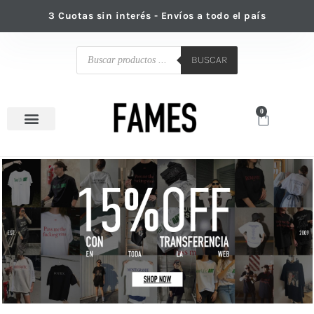
Ir
3 Cuotas sin interés - Envíos a todo el país
al
contenido
Búsqueda
de
BUSCAR
productos
0
Cart
Venta mayorista