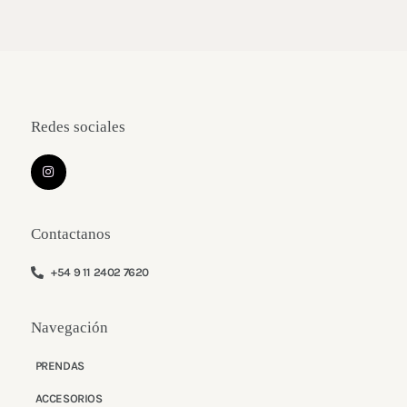
Redes sociales
I
n
s
t
a
g
Contactanos
r
a
m
+54 9 11 2402 7620
Navegación
PRENDAS
ACCESORIOS