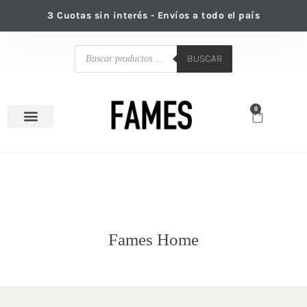
Ir
3 Cuotas sin interés - Envíos a todo el país
al
contenido
Búsqueda
de
BUSCAR
productos
0
Cart
Venta mayorista
Fames Home