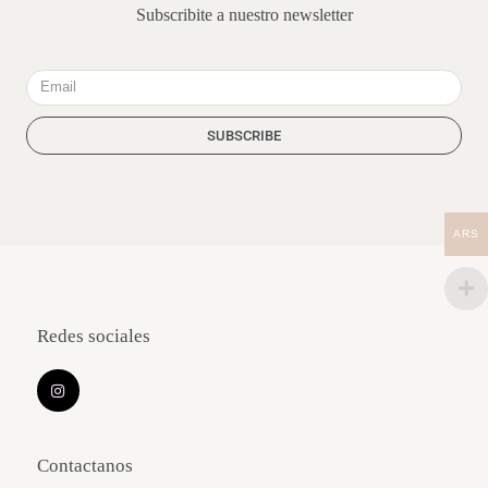
Subscribite a nuestro newsletter
Email
SUBSCRIBE
ARS
Redes sociales
I
n
s
t
a
g
Contactanos
r
a