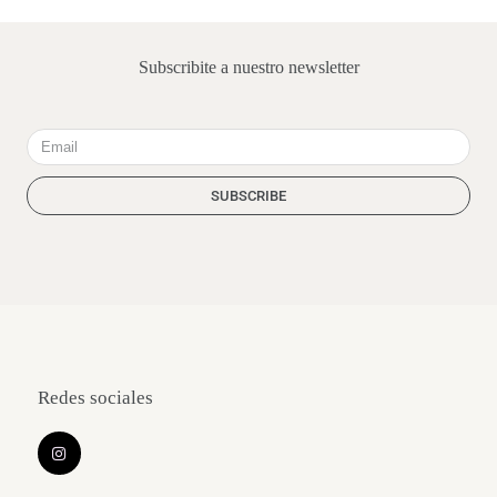
Subscribite a nuestro newsletter
Email
SUBSCRIBE
Redes sociales
I
n
s
t