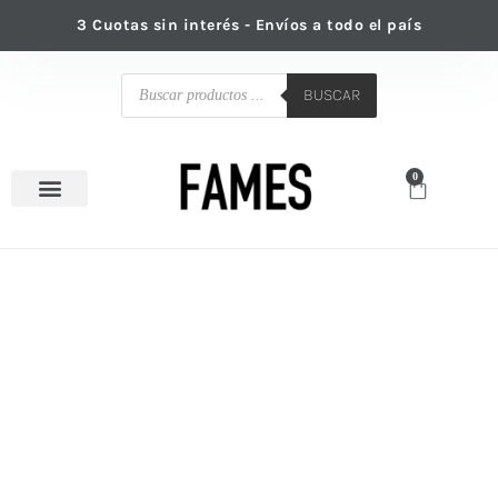
Ir
3 Cuotas sin interés - Envíos a todo el país
al
contenido
Búsqueda
de
BUSCAR
productos
0
Cart
Venta mayorista