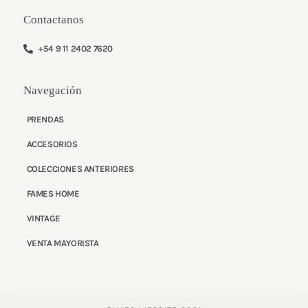
a
g
Contactanos
r
a
m
+54 9 11 2402 7620
Navegación
PRENDAS
ACCESORIOS
COLECCIONES ANTERIORES
FAMES HOME
VINTAGE
VENTA MAYORISTA