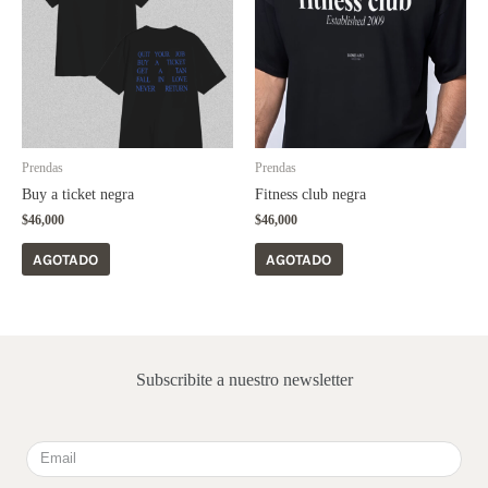
múltiples
múltiples
variantes.
variantes.
Las
Las
opciones
opciones
se
se
pueden
pueden
elegir
elegir
Prendas
Prendas
en
en
Buy a ticket negra
Fitness club negra
la
la
$
46,000
$
46,000
página
página
AGOTADO
AGOTADO
de
de
producto
producto
Subscribite a nuestro newsletter
Email