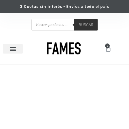
Ir
3 Cuotas sin interés - Envíos a todo el país
al
contenido
Búsqueda
de
BUSCAR
productos
0
Cart
Venta mayorista
Send
vino
negra
cantidad